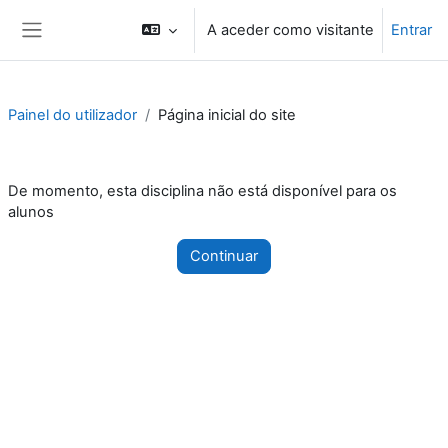
Ir para o conteúdo principal
A aceder como visitante
Entrar
Painel lateral
Painel do utilizador
Página inicial do site
De momento, esta disciplina não está disponível para os
alunos
Continuar