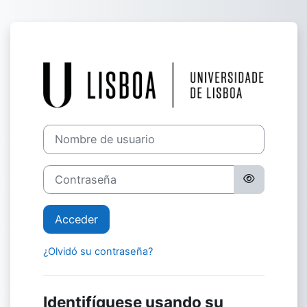
Salta al contenido principal
Entrar a E-Lea
Nombre de usuario
Contraseña
Acceder
¿Olvidó su contraseña?
Identifíquese usando su